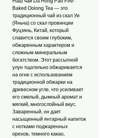
Наш чай Da Hong Pao Fire-
Baked Oolong Tea — это
традиционный чай из скал Уи
(Яньча) со скал провинции
Фуцзянь, Китай, который
славится своим глубоким,
обжаренным характером и
сложным минеральным
богатством. Этот рассыпной
улун тщательно обжаривается
на огне с использованием
традиционной обжарки на
древесном угле, что усиливает
его смелый, дымный аромат и
мягкий, многослойный вкус.
Заваренный, он дает
насыщенный янтарный напиток
с нотками поджаренных
орехов, темного какао,